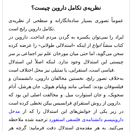
نظریه‌ی تکامل داروین چیست؟
عموماً تصوری بسیار ساده‌انگارانه و سطحی از نظریه‌ی
تکامل داروین رایج است.
ایراد را نمی‌توان یکسره به گردن مردم انداخت. داروین در
کتاب
منشأ انواع
از اینکه «استدلالی طولانی» را عرضه کرده
سخن می‌گوید، اما حتی میان مورخان علم نیز اجماعی بر سر
چیستی این استدلال وجود ندارد. اینکه اصلاً این استدلال
قیاسی است، استقرایی، یا تمثیلی نیز محل اختلاف است.
به‌خلاف تصور رایج، نخستین مخالفان داروین، دانشمندان و
فیلسوفان بودند: کسانی مانند ویلیام هیوئل، جان هرشل، آدام
سجویک، و جان استوارت میل. و مخالفت اصلی‌ این بود که
داروین از روش استقرایِ فرانسیس بیکن تخطی کرده است.
در زیر یکی از خوانش‌های این استدلال را که از
مدخل
داروینیسم دانشنامه‌ی فلسفی استفورد
ترجمه شده ملاحظه
می‌کنید. به هر مقدمه‌ی استدلال دقت فرمایید: گرچه هر