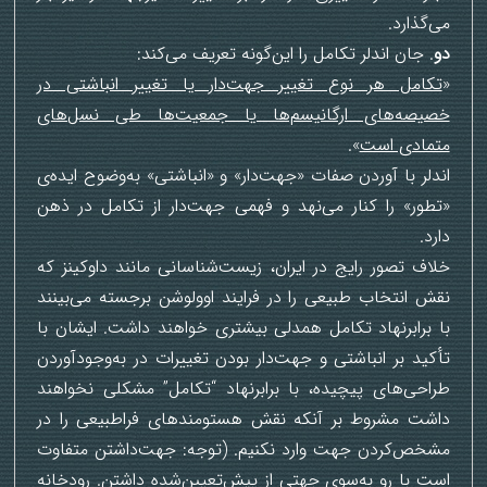
می‌گذارد.
دو
. جان اندلر تکامل را این‌گونه تعریف می‌کند:
«
تکامل هر نوع تغییر جهت‌دار یا تغییر انباشتی در
خصیصه‌های ارگانیسم‌ها یا جمعیت‌ها طی نسل‌های
متمادی است
».
اندلر با آوردن صفات «جهت‌دار» و «انباشتی» به‌وضوح ایده‌ی
«تطور» را کنار می‌نهد و فهمی جهت‌دار از تکامل در ذهن
دارد.
خلاف تصور رایج در ایران، زیست‌شناسانی مانند داوکینز که
نقش انتخاب طبیعی را در فرایند اوولوشن برجسته می‌بینند
با برابرنهاد تکامل همدلی بیشتری خواهند داشت. ایشان با
تأکید بر انباشتی و جهت‌دار بودن تغییرات در به‌وجودآوردن
طراحی‌های پیچیده، با برابرنهاد “تکامل” مشکلی نخواهند
داشت مشروط بر آنکه نقش هستومندهای فراطبیعی را در
مشخص‌کردن جهت وارد نکنیم. (توجه: جهت‌داشتن متفاوت
است با رو به‌سوی جهتی از پیش‌تعیین‌شده داشتن. رودخانه