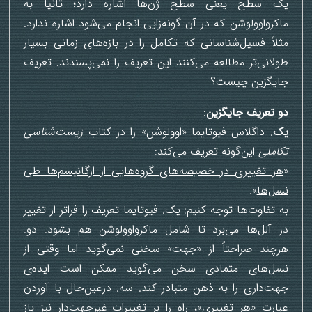
یک سطح یعنی سطح ژن‌ها اشاره دارد؛ ثانیاً به
ماکرواوولوشن که در آن گونه‌زایی انجام می‌شود اشاره ندارد.
مثلاً فسیل‌شناسانی که تکامل را در بازه‌های زمانی بسیار
طولانی‌تر مطالعه می‌کنند این تعریف را نمی‌پسندند. تعریف
جایگزین چیست؟
دو تعریف جایگزین
:
یک
. داگلاس فیوتایما «اوولوشن» را در کتاب
زیست‌شناسی
تکاملی
این‌گونه تعریف می‌کند:
«
هر تغییری در خصیصه‌های گروه‌هایی از ارگانیسم‌ها طی
نسل‌ها
».
به تفاوت‌ها توجه کنیم: یک. فیوتایما تعریف را فراتر از تغییر
در آلل‌ها می‌برد تا شامل ماکرواوولوشن هم بشود. دو.
هرچند صراحتاً از «جهت» سخنی نمی‌گوید اما وقتی از
نسل‌های متمادی سخن می‌گوید ممکن است ایده‌ی
جهت‌داری را به ذهن متبادر کند. سه. درعین‌حال با آوردن
عبارت «هر تغییری»، راه را بر تغییرات غیرجهت‌دار نیز باز