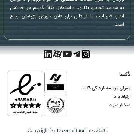
به شواهد تجربی، نقادی، و استدلال مثلاً بگوییم چرا خوانش
اندلر، فیوتایما، یا فن‌فالن برای فلان حوزه‌ی پژوهش ارجح
است.
دُکسا
معرفی موسسه فرهنگی دُکسا
ارتباط با ما
ساختار سایت
پاسخگویی واتس‌اپ
Copyright by Doxa cultural Ins. 2026