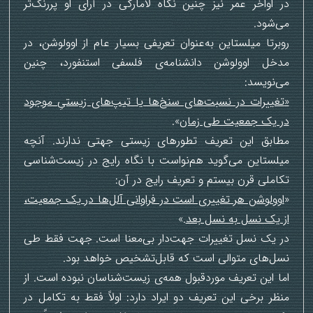
در اواخر عمر نیز چنین نگاه لامارکی در آرای او پررنگ‌تر
می‌شود.
روبرتا میلستاین به‌عنوان تعریفی بسیار عام از اوولوشن، در
مدخل اوولوشن دانشنامه‌ی فلسفی استنفورد، چنین
می‌نویسد:
«
تغییرات در نسبت‌های سنخ‌ها یا تیپ‌های زیستیِ موجود
در یک جمعیت طی زمان
».
مطابق این تعریف تطورهای زیستی جهتی ندارند. آنچه
میلستاین می‌گوید هم‌نواست با نگاه رایج در زیست‌شناسی
تکاملی قرن بیستم و تعریف رایج در آن:
«
اوولوشن هر تغییری است در فراوانی آلل‌ها در یک جمعیت،
از یک نسل به نسل بعد
.»
در یک نسل تغییرات جهت‌دار بی‌معنا است. جهت فقط طی
نسل‌های متوالی است که قابل‌تشخیص خواهد بود.
اما این تعریف موردقبول همه‌ی زیست‌شناسان نبوده است. از
منظر برخی این تعریف دو ایراد دارد: اولاً فقط به تکامل در