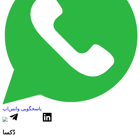
پاسخگویی واتس‌اپ
دُکسا