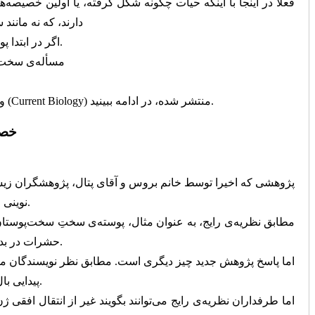
فعلأ در اینجا با اینکه حیات چگونه شکل گرفته، یا اولین خصیصه‌های
دارند، که نه مانن
اگر در ابتدا پوستی نازک یا بالی کوچک وجود داشته باشد، سخت‌تر شدن پوست سخت‌پوستان، یا بزرگ ‌شدن بال حشرات را راحت‌تر می‌توان توضیح داد.
مسأله‌ی سخت‌تر
راه‌حل رایج، موسوم به gene co-option (همکاری اشتراکی ژنی)، و راه‌حل جایگزینی را که در شماره‌ی اخیر نشریه‌ی زیست‌شناسی معاصر (Current Biology) منتشر شده، در ادامه ببینید.
«خصی
پژوهشی که اخیرا توسط خانم بروس و آقای پتال، پژوهشگران زیست‌
نوینی از فرایند تکامل پیش‌روی ما می‌گذارند که بسیار جالب است. ابتدا ببینیم پاسخ رایج چیست و سپس وجه نوآورانه‌ی پاسخ جدید را بیان کنیم.
مطابق نظریه‌ی رایج، به عنوان مثال، پوسته‌ی سختِ سخت‌پوستان
حشرات در بدن سخت‌پوستان چه می‌کنند؟ پاسخ این است که شاید در گذشته‌های دور از طریق انتقال افقی ژن‌ها به بدن سخت‌پوستان راه یافته باشند.
اما پاسخ پژوهش جدید چیز دیگری است. مطابق نظر نویسندگان مقا
پیدایی بال در حشرات و پوسته‌ی سخت در سخت‌پوستان انجامیده‌است. مطابق این نظر ناممکن است که پوسته‌ی سخت از هیچ به‌وجود آمده باشد.
اما طرفداران نظریه‌ی رایج می‌توانند بگویند غیر از انتقال ا