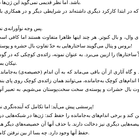
باشد. اما نظر قدیمی نمی‌گوید این ژن‌ها در بدن آن بندپایِ نیا، که نه بال دارد و نه پوستی سخت، چه می‌کنند.
که در ابتدا کارکرد دیگری داشته‌اند در شرایطی دیگر و در همکاری ب
پس وجه نوآورانه‌ی نظریه‌ی بروس و پتال چیست؟ در گسترش دادن مفهوم هومولوژی.
ی وال، و بال کبوتر. هر چند اینها ظاهرا متفاوت هستند اما کافی است ب
بروس و پتال می‌گویند ساختارهایی به حدّ تفاوتِ بال حشره و پوسته‌ی سخت سخت‌پوستان نیز می‌توانند هومولوگ یا هم‌ساخت باشند!
ً ساختارها) را ازبین می‌برد. به عنوان نمونه، زائده‌ی کوچکی که د
نیکان بسیار دور ما باعث حرکت گوش برای جهت‌یابی بهتر صدا بوده است.
 گاه آثاری از آن باقی می‌ماند که به آن اندام (خصیصه‌ی) به‌جام
ا اندام‌های کوچک به‌جامانده، می‌توانند همان زائده‌ی کوچک روی پای 
تفاوت بال حشرات و پوسته‌ی سخت سخت‌پوستان می‌شویم. به تعبیر آنها
پرسشی پیش می‌آید: اما تکامل که آینده‌نگری ندارد؛ پس از کجا می‌داند بهتر است اندام به‌جامانده‌ای را حفظ کند؟!
ند و برخی اندام‌های به‌جامانده را حفظ کند: ژن‌ها در شبکه‌هایی در
یصه‌هایی دیگری نیز دخالت دارند. با حذف آنها آن خصیصه‌های دیگر هم
حفظ آنها وجود دارد. چه بسا از بین نرفتن کامل آپاندیس در انسان، یا چشم در موش کور نیز به همین دلیل باشد.