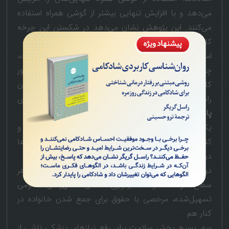
می‌دهد و با افزایش تنهایی بیشتر از گوشی همراه استفاده
می‌کنند. این پژوهش نشان می‌دهد در شکستن این چرخه
کار چندانی از والدین ساخته نیست.
اما اگر به صورت انفرادی کار چندانی از والدین ساخته نیست،
چه باید کرد؟ در آمریکا شش راهکار در سطح ملی در دستور
کار قرار گرفته است که می‌تواند برای همه کشورها به‌عنوان
راهکارِ مقابله با بحران در دستور کار قرار گیرد و توسعه‌ی
پارک‌ها
در صدر آن است:
یک. تقویت زیرساخت‌های اجتماعی: توسعه‌ی
پارک‌ها
و
کتابخانه‌ها و همچنین برنامه‌های عمومی (از جمله جشن‌ها
در فضاهای باز)
دو. اجرای سیاست‌های عمومی حامی برقراری ارتباط در هر
سطح توسط دولت: برقراری امکان حمل‌ونقل عمومی
تسهیل‌شده، مرخصی با حقوق برای جمع شدن خانواده در
کنار هم
سه. بسیج بخش سلامت برای رفع نیازهای پزشکی ناشی از