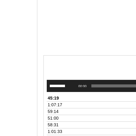
برای
00:00
افزایش
یا
45:19
کاهش
1:07:17
صدا
59:14
از
51:00
کلیدهای
58:31
بالا
1:01:33
و