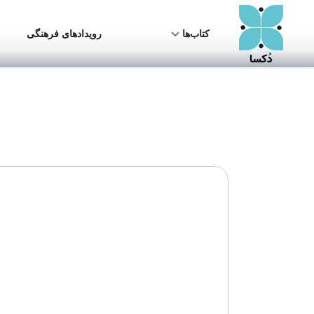
کتاب‌ها
رویدادهای فرهنگی
مبانی روان‌شناختی سیا
جلسه نخست: تعریف سیاست
جلسه دوم: رفتار سیاسی: توده در مقابل نخبگان
جلسه سوم: رفتارگرایی اسکینر، اراده‌ی آزاد
جلسه چهارم: روانشناسی فرمان پذیری
جلسه پنجم: آزمایش زندان استنفورد