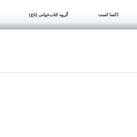
دُکسا کست
گروه کتاب‌خوانی (ناج)
ست
مبانی روان‌شناختی سیاست
؛ انسان اقتصادی و انسان روانشناختی؛ موقعیت‌گرایی در مقابل سرش