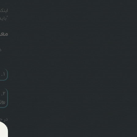
اینک
“باید
معر
د
1. آمادگی برای ورود به مراکز آموزشی
2.
روز
در چ
شده،
تندر