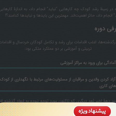
ه در زمینۀ رشد کودک چه کارهایی “نباید” انجام داد، به اندازۀ کارهایی
” انجام داد، حائز اهمیت‌اند. مهمترین این بایدها و نبایدها کدامند؟!
فی دوره
رگذشته‌ها، اغلب اقدامات برای رشد و تکامل کودکان خردسال و اقدامات
تربیتی و آموزشی بر دو عملکرد متکی بود:
 آزاد کردن والدین و مراقبان از مسئولیت‌های مرتبط با نگهداری از کودک
های کاری
ند دهۀ اخیر بُعد دیگری که تاکنون مورد توجه نبوده به ابعاد گذشته اضا
 و بیشتر از دو بعد قبلی مورد تأکید و تمرکز قرار گرفته است. این بُ
ستی و رفاه کودک است که بر پایۀ تسهیل رشد احساسی و ذهنی او برآو