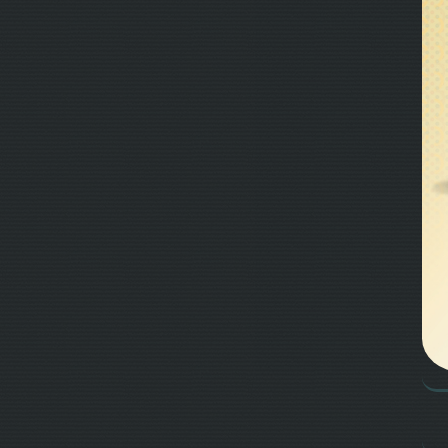
ی و
د و