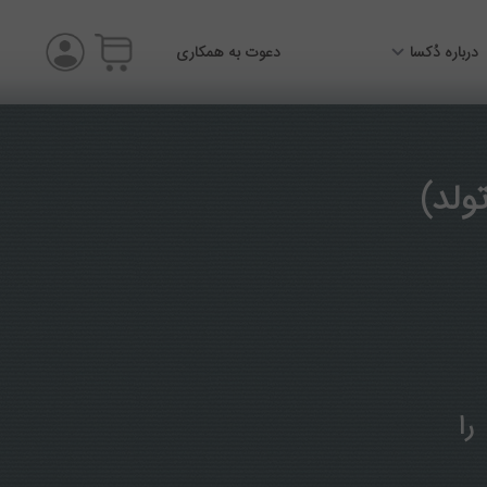
درباره دُکسا
دعوت به همکاری
ولد)
را