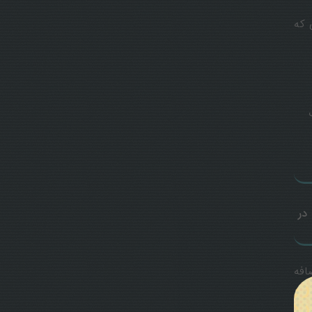
 که
 در
فه‌
عد،
رده