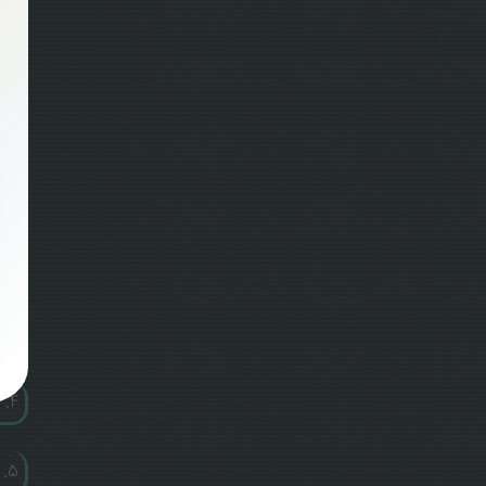
می‌ش
مراق
تکامل
سرف
1. چرا محیط در فرایند رشد مهم است؟
2. نقش محیط در مراقبت با کیفیت nurturing care
3. عناصر مهم در یک محیط برانگیزاننده و تسهیل کننده رشد.
4. آیتم های لازم یک محیط مناسب رشدی
5. رتبه بندی آیتم های محیطی موجود.