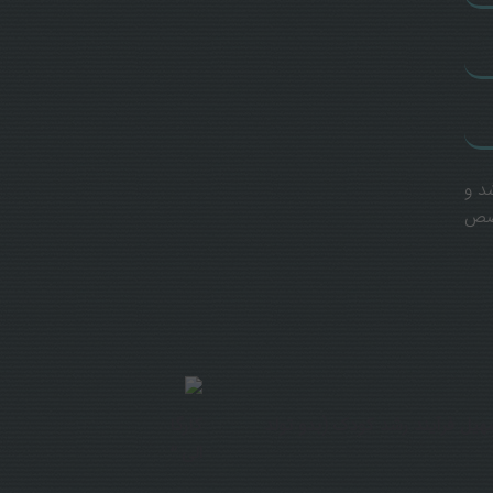
د و
خصص
یل فرآیند رشد کودک (بدو تولد
کارگاه نقش طراحی محیط در ت
الی 3 سال)