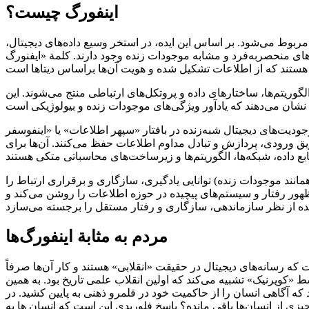
اینفورگ چیست؟
ربوط می‌شود. بر اساس این ایده، در استخر وسیع داده‌های دیجیتال،
ده وجود دارند. کلمة «ایفنورگ» (inforg) از ترکیب دو واژة information و organism تشکیل شده و معادل با ارگانیسم‌ها یا
لگوریتم‌ها، ساختارهای داده و پروتکل‌های ارتباطی منتج می‌شوند. این
‌زنده در بافتار «سپهر اطلاعات» یا «اینفوسفر» (infosphere یا information sphere) ظاهر می‌شوند که تمام اطلاعات دیجیتال و محیط آن را در بر می‌گیرد. اینفورگ‌ها نه
ق ورودی، پردازش و تبادل مداوم اطلاعات حفظ می‌کنند. آن‌ها برای
انند موجودات زنده) توانایی یادگیری، سازگاری و برقراری ارتباط را
 ظهور رفتار و سیستم‌های پیچیده در حوزه اطلاعات را روشن می‌کند و
مردم به مثابة اینفورگ‌ها
ه رسانه‌های دیجیتال در حقیقت «انقلابی» هستند و کار آن‌ها صرفاً
«کوپرنیک» تشبیه می‌کند که اولین انقلاب علمی تاریخ بود. به همین
د که آگاهی انسان را از حاکمیت خود در قلمرو ذهنی به پایین کشید. در
زی از انسان‌ها باقی مانده؟ پاسخ فلوریدی این است که انسان ها به