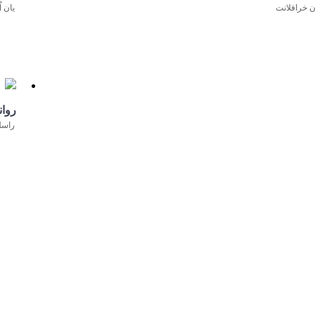
ن خرافلانت
یان ا
روا
راسل