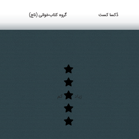
دُکسا کست
گروه کتاب‌خوانی (ناج)
زیاد
کم