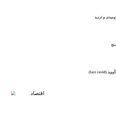
نومیدی و تردید
نج
 (face covid)
اقتصاد