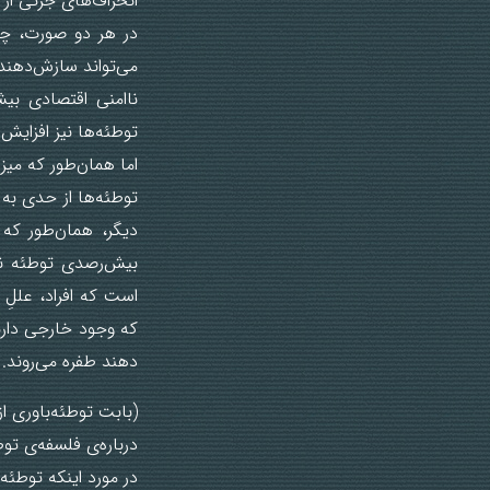
انحراف‌های جزئی از 
در هر دو صورت، چه 
می‌تواند سازش‌دهنده
ناامنی اقتصادی بیش
توطئه‌ها نیز افزایش 
اما همان‌طور که میز
توطئه‌ها از حدی به 
دیگر، همان‌طور که 
بیش‌رصدی توطئه نی
است که افراد، عللِ 
که وجود خارجی دارند
دهند طفره می‌روند.
(بابت توطئه‌باوری ا
درباره‌ی فلسفه‌ی تو
در مورد اینکه توطئه