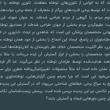
 که به انواعی از تئوری‌های توطئه معتقدند. تئوری توطئه، یا توط
 که توسط برخی قدرت‌هایِ بزرگتر از متعارف، از جمله برخی دولت‌ها، 
موم مردم، یا گروهی از مردم طراحی شده‌اند. به عنوان نمونه، ای
بابت عقیم‌کردن مردم بخشی از جهان طراحی شده‌اند از مصادیق توطئ
هانی متخصصان پزشکی این است که شاهدی بر ایجاد ناباروری در 
طئه‌باوران در پاسخ، ایجاد این اجماع را بخشی از خود همان توطئه می
وری، نظر اکثریت متخصصان خلافِ نظر باورمندان به کلان‌توطئه‌ها است و
ا خود متخصصان را بخشی از ابزار گسترش آن ایده می‌دانند یا مثلاً ن
هند هدایت‌شده توسط طراحان توطئه در نظر می‌گیرند. اما اگر فر
شان داده‌ است که مثلاً محصولات تغییر‌ژنتیکی‌یافته خطری برای س
شود این است که چرا به‌رغم چنین گزارش‌هایی، توطئه‌باوری چ
سخ به سراغ برخی خطاهای شناختی می‌روند که در گسترش این پدیده د
ظر تکاملی نیز این پدیده بررسی شده است. پرسش زیست‌شناسان تکام
مل چنین باورهایی ایجاد و گسترش یابند؟