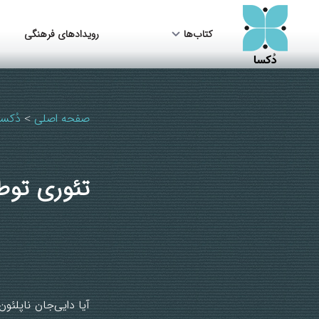
کتاب‌ها
رویدادهای فرهنگی
صفحه اصلی
دُکسا
>
تئوری توط
آیا دایی‌جان ناپلئون