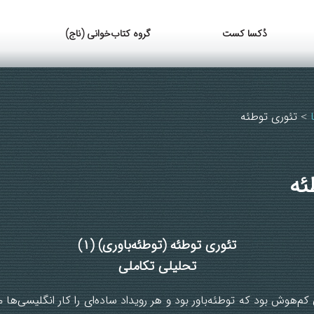
دُکسا کست
گروه کتاب‌خوانی (ناج)
تئوری توطئه
>
ئه
تئوری توطئه (توطئه‌باوری) (۱)
تحلیلی تکاملی
 کم‌هوش بود که توطئه‌باور بود و هر رویداد ساده‌ای را کار انگلیسی‌ها م