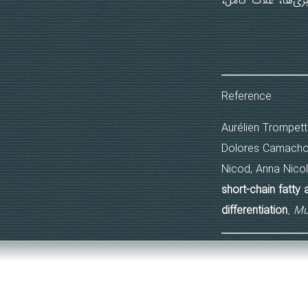
زی‌ها، غلات کامل،
Reference
Aurélien Trompett
Dolores Camacho-
Nicod, Anna Nicol
short-chain fatty
differentiation
.
Mu