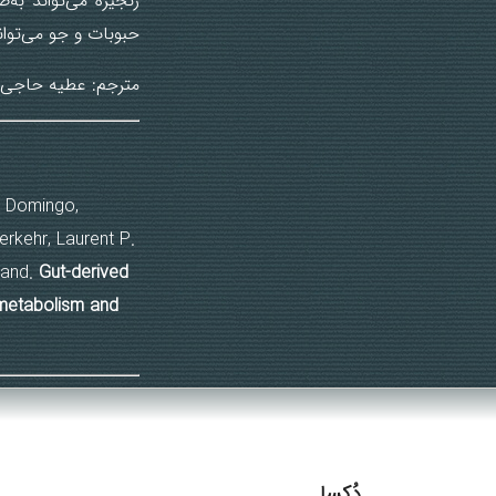
زنجیره می‌تواند به
حبوبات و جو می‌توان
مترجم: عطیه حاجی 
to Domingo,
rkehr, Laurent P.
land.
Gut-derived
e metabolism and
دُکسا