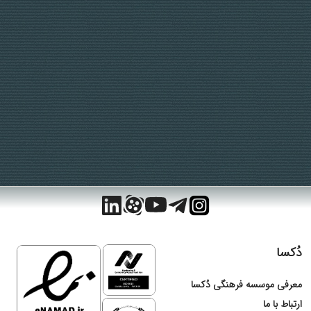
دُکسا
معرفی موسسه فرهنگی دُکسا
ارتباط با ما