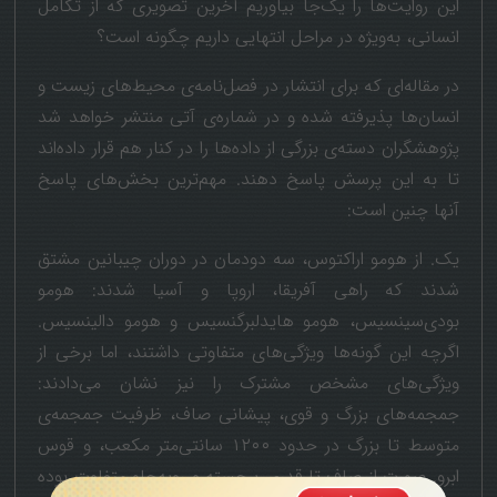
این روایت‌ها را یک‌جا بیاوریم آخرین تصویری که از تکامل
انسانی، به‌ویژه در مراحل انتهایی داریم چگونه است؟
در مقاله‌ای که برای انتشار در فصل‌نامه‌ی محیط‌های زیست و
انسان‌ها پذیرفته شده و در شماره‌ی آتی منتشر خواهد شد
پژوهشگران دسته‌ی بزرگی از داده‌ها را در کنار هم قرار داده‌اند
تا به این پرسش پاسخ دهند. مهم‌ترین بخش‌های پاسخ
آنها چنین است:
یک. از هومو اراکتوس، سه دودمان در دوران چیبانین مشتق
شدند که راهی آفریقا، اروپا و آسیا شدند: هومو
بودی‌سینسیس، هومو هایدلبرگنسیس و هومو دالینسیس.
اگرچه این گونه‌ها ویژگی‌های متفاوتی داشتند، اما برخی از
ویژگی‌های مشخص مشترک را نیز نشان می‌دادند:
جمجمه‌های بزرگ و قوی، پیشانی صاف، ظرفیت جمجمه‌ی
متوسط تا بزرگ در حدود ۱۲۰۰ سانتی‌متر مکعب، و قوس
ابرو. صورت از صاف تا قدری برجسته و روبه‌جلو متفاوت بوده