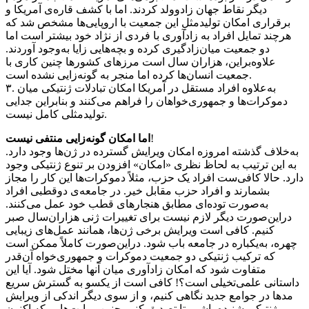
دیگر نقاط جهان زادوولد کردند. اما با کشف قاره‌ی آمریکا و
برقراری امکان تولیدمثلِ این جمعیت با اروپایی‌ها مشخص شد که
هرچند تمایل افراد به زادآوری با فردی از نژاد خود بیشتر است اما
دو جمعیت میان‌زادگیری کرده و بچه‌هایی زایا به‌وجود آوردند.
علاوه‌براین، هزاران سال است مرزهای کشورها چنین کاری با
جمعیت انسان‌ها کرده اما منجر به گونه‌زایی نشده است.
۳. به‌علاوه افراد مستقل در آمریکا امکان تبادلات ژنتیکی میان
دموکرات‌ها و جمهوری‌خواهان را فراهم می‌کنند و بنابراین جدایی
تولیدمثلی کامل نیست.
!
اما
امکان گونه‌زایی منتفی نیست
به‌خلاف گذشته امروزه امکان ویرایش گسترده در ژن‌ها وجود دارد.
به این ترتیب به لحاظ نظری «امکان» افزودن بر تنوع ژنتیکی وجود
دارد. حالا کافی‌ست افراد یک حزب، مثلاً دموکرات‌ها این کار را مجاز
بشمارند و افراد حزب مقابل خیر. در جامعه‌ی دوقطبی افراد
به‌صورت توده‌ای مطابق هنجارهای قطب خود عمل می‌کنند.
دراین‌صورت دیگر لازم نیست برای تغییرات ژنی هزاران‌سال صبر
کنیم. کافی است ویرایش برخی ژن‌ها، همانند عمل‌های زیبایی
چهره، به‌یکباره در جامعه باب شود. دراین‌صورت کاملاً ممکن است
که ترکیب ژنتیکی دو جمعیت دموکرات و جمهوری‌خواه آن‌قدر
متفاوت شود که امکان زادآوری میان آنها مختل شود. آیا این
داستانی علمی‌تخیلی است؟! کافی است از یکسو به گسترش سریع
مدها در جوامع جدید نگاهی کنیم، و از سوی دیگر اندکی از ویرایش
ژنتیکی شنیده باشیم تا تصدیق کنیم چنین روایت‌هایی که اکنون