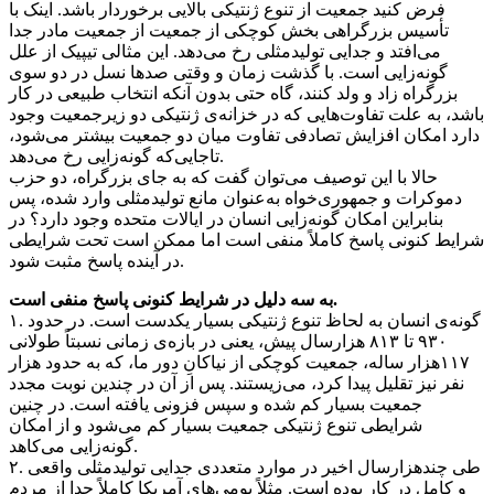
فرض کنید جمعیت از تنوع ژنتیکی بالایی برخوردار باشد. اینک با
تأسیس بزرگراهی بخش کوچکی از جمعیت از جمعیت مادر جدا
می‌افتد و جدایی تولیدمثلی رخ می‌دهد. این مثالی تیپیک از علل
گونه‌زایی است. با گذشت زمان و وقتی صدها نسل در دو سوی
بزرگراه زاد و ولد کنند، گاه حتی بدون آنکه انتخاب طبیعی در کار
باشد، به علت تفاوت‌هایی که در خزانه‌ی ژنتیکی دو زیرجمعیت وجود
دارد امکان افزایش تصادفی تفاوت میان دو جمعیت بیشتر می‌شود،
تاجایی‌که گونه‌زایی رخ می‌دهد.
حالا با این توصیف می‌توان گفت که به جای بزرگراه، دو حزب
دموکرات و جمهوری‌خواه به‌عنوان مانع تولیدمثلی وارد شده، پس
بنابراین امکان گونه‌زایی انسان در ایالات متحده وجود دارد؟ در
شرایط کنونی پاسخ کاملاً منفی است اما ممکن است تحت شرایطی
در آینده پاسخ مثبت شود.
.
به سه دلیل در شرایط کنونی پاسخ منفی است
۱. گونه‌ی انسان به لحاظ تنوع ژنتیکی بسیار یکدست است. در حدود
۹۳۰ تا ۸۱۳ هزارسال پیش، یعنی در بازه‌ی زمانی نسبتاً طولانی
۱۱۷هزار ساله، جمعیت کوچکی از نیاکانِ دور ما، که به حدود هزار
نفر نیز تقلیل پیدا کرد، می‌زیستند. پس از آن در چندین نوبت مجدد
جمعیت بسیار کم شده و سپس فزونی یافته است. در چنین
شرایطی تنوع ژنتیکی جمعیت بسیار کم می‌شود و از امکان
گونه‌زایی می‌کاهد.
۲. طی چندهزارسال اخیر در موارد متعددی جدایی تولیدمثلی واقعی
و کامل در کار بوده است. مثلاً بومی‌های آمریکا کاملاً جدا از مردم