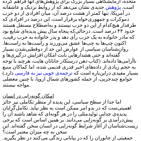
متحده، آزمایشگاهی بسیار بزرگ برای پژوهش‌های آنها فراهم کرده
است.
پژوهش
جدیدی نشان می‌دهد که از روابط نزدیک و عاشقانه
در آمریکا، تنها کمتر از هشت درصد آن، میان افرادی از دو حزب
دموکرات و جمهوری‌خواه برقرار است. این درصد در افرادی که
طرفدار هیچ‌کدام از این دو حزب نیستند و به‌اصطلاح مستقل هستند
حدود ۴۴ درصد است. درحالی‌که پنجاه سال پیش پدیده‌ای شایع بود
که مادر خانواده به یک حزب رأی دهد و پدر خانواده به حزب رقیب،
اکنون چپ‌ها به چپ‌ها عشق می‌ورزند و راست‌ها به راست‌ها.
روان‌شناسان سیاسی از عوارض این حد از دوقطبی‌شدن بسیار
گفته‌اند و حتی هشدارهایی بابت امکان افزایش درگیری‌ها و
ناآرامی‌ها داده‌اند. (کتاب
ذهن درستکار
جاناتان هایت، هرچند با توجه
به حجم زیادی از داده‌های اخیر قدری قدیمی شده، اما کماکان منبع
بسیار مفیدی دراین‌باره است که
ترجمه‌ی خوبی نیز به فارسی
دارد.)
جوامع چندحزبی، از جمله کشورهای شمال اروپا، با چنین معضلی
مواجه نیستند.
امکان گونه‌زایی در انسان
اما جدا از سطح سیاسی، این پدیده از منظر تکاملی نیز حائز
اهمیتی‌ست که در بدو امر ممکن است به نظر نیاید. تکامل‌گرایان
پدیده‌ی جدایی تولیدمثلی را در هر گونه‌ای که شاهد باشند آن را
پیش‌درآمدی بر گونه‌زایی می‌دانند. بر همین اساس است که برخی
زیست‌شناسان از آغاز شرایط گونه‌زایی در انسان سخن گفته‌اند. این
سخن به چه میزان معتبر است؟
جمعیتی از جانوران را که در بیابانی زندگی می‌کنند در نظر بگیرید.