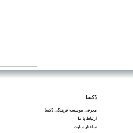
پژوهش‌های تکاملی 
پیشرفت علمی، که 
مرزهای علم بحث را
این کار اهمیتی بس 
و بنابراین رسیدن ب
معرفت‌شناسی تکامل
تغییرات در علم، در
دُکسا
معرفی موسسه فرهنگی دُکسا
ارتباط با ما
ساختار سایت