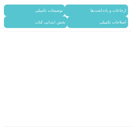
ارجاعات و یادداشت‌ها
توضیحات تکمیلی
اصلاحات تکمیلی
بخش ابتدایی کتاب
مشخصات
سال و نوبت چاپ
اول 1405
شابک
9786221363049
قطع
رقعی
جلد
شومیز
تعداد صفحات
378