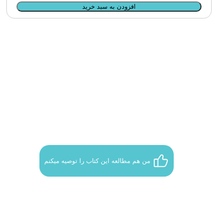
افزودن به سبد خرید
جنگ موجه یا ناموجه یک مناظره
یک مناظره
نویسنده :
اندرو فیالا
جنیفر کلینگ
مترجم :
آروین مرادی
من هم مطالعه این کتاب را توصیه میکنم