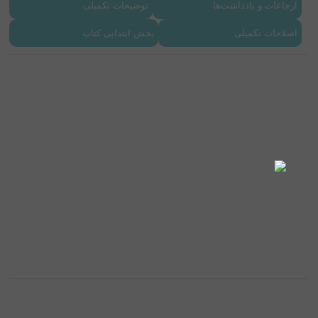
ارجاعات و یادداشت‌ها
توضیحات تکمیلی
اصلاحات تکمیلی
بخش ابتدایی کتاب
مشخصات
شابک
978-622-5571-02-0
نوبت چاپ
اول. 1402
نوع جلد
شومیز
نوع کاغذ
گلاسه
رده سنی
3+