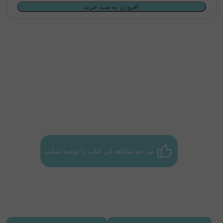
افزودن به سبد خرید
کلارک کوسه و آواز مدرسه
نویسنده :
بروس هیل
مترجم :
شکیبا خانقلی
من هم مطالعه این کتاب را توصیه میکنم