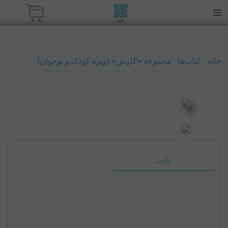
خانه
/
کتاب‌ها
/
مجموعه «کاوش» (ویژه کودک و ‌نوجوان)
/ کلارک
کوسه و آواز مدرسه
چاپی
الکترونیکی
قیمت
126,000
تومان