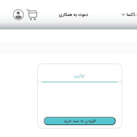
 دُکسا
دعوت به همکاری
چاپی
210,000
تومان
قیمت
افزودن به سبد خرید