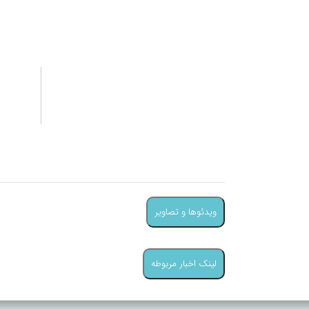
بیژن رحمانی
1404/08/03
عالی بود، بدون شک جزو کاربردی ترین
از بدت
کتابها توی حوزه مدیریت منابع انسانی
مشخصه
است که ارزش خوندن بسیار بالایی دارد.
ساختار 
ویدئوها و تصاویر
ویدئو و تصویری در این بخش بارگزاری نشده
لینک اخبار مربوطه
محتوایی در این بخش بارگزاری نشده