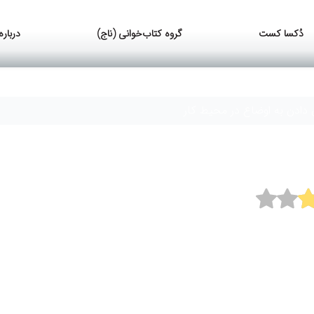
دُکسا کست
گروه کتاب‌خوانی (ناج)
درباره
دادن به اوضاع در محیط کار
دادن به اوضاع در محیط کار
 گروهی، حل تعارض، و ایجاد اعتماد