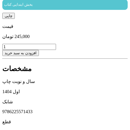
بخش ابتدایی کتاب
چاپی
قیمت
245,000
تومان
اولین
کتاب
افزودن به سبد خرید
من
کوسه
مشخصات
ها
عدد
سال و نوبت چاپ
اول 1404
شابک
9786225571433
قطع