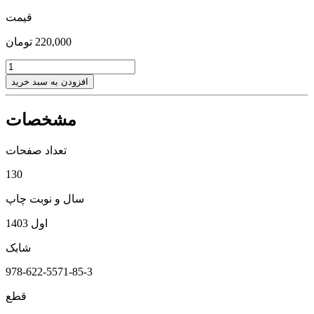
قیمت
220,000
تومان
پلنر
مهارت‌های
افزودن به سبد خرید
نرم
در
مشخصات
محیط
کاری(فصل
زمستان)
تعداد صفحات
عدد
130
سال و نوبت چاپ
اول 1403
شابک
978-622-5571-85-3
قطع