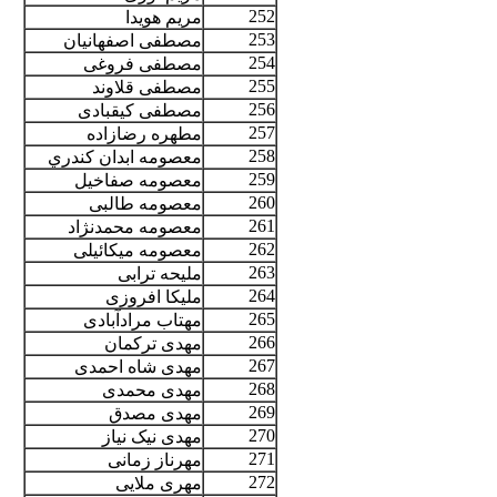
252
مریم هویدا
253
مصطفی اصفهانیان
254
مصطفی فروغی
255
مصطفی قلاوند
256
مصطفی کیقبادی
257
مطهره رضازاده
258
معصومه ابدان كندري
259
معصومه صفاخیل
260
معصومه طالبی
261
معصومه محمدنژاد
262
معصومه میکائیلی
263
ملیحه ترابی
264
ملیکا افروزی
265
مهتاب مرادآبادی
266
مهدی ترکمان
267
مهدی شاه احمدی
268
مهدی محمدی
269
مهدی مصدق
270
مهدی نیک نیاز
271
مهرناز زمانی
272
مهری ملایی