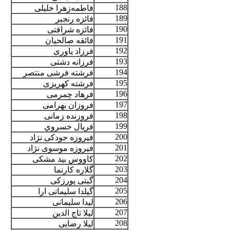
188
فاطمه‌زهرا خلیلی
189
فائزه رنجبر
190
فائزه شرافتی
191
فائقه صالحيان
192
فرزاد یاوری
193
فرزانه دشتی
194
فرشته فرشی منتصر
195
فرشته کهریزی
196
فرهاد چمرمی
197
فروزان بهرامی
198
فروزنده زمانی
199
فريال خسروي
200
فیروزه جودکی نژاد
201
فیروزه موسوی نژاد
202
کاووس بید مشکی
203
گلاره كارنما
204
گیتی پورزکی
205
گیلدا سلیمانی ارا
206
لیدا سلیمانی
207
لیلا تاج الدین
208
لیلا رضایی