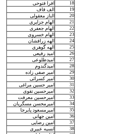
18
افرا فتوحی
19
الف قاف
20
الناز معقولی
21
الهام جزایری
22
الهام جعفری
23
الهام خسروی
24
الهه زرافشان
25
الهه گوهری
26
امید رفیعی
27
امیدطلوعی
28
امیدگندوم
29
امیر صفی زاده
30
امیر کسرائی
31
امیر حسین مراغی
32
امیرحسین تقوی
33
امیرحسین معرفت
34
امیرمحسن مسگریان
35
امیرمسعود پابرجا
36
امین جهانی
37
امین رضایی
38
انسیه عبیری