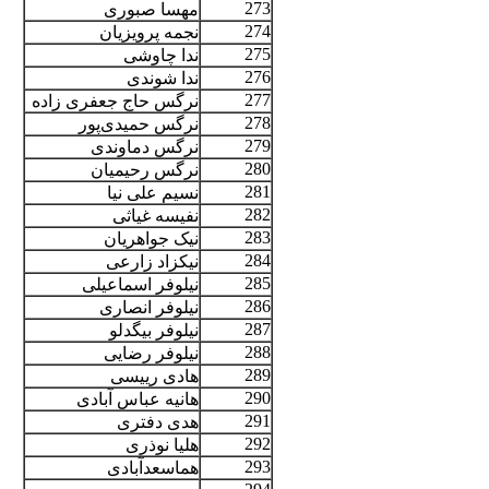
273
مهسا صبوری
274
نجمه پرویزیان
275
ندا چاوشی
276
ندا شوندی
277
نرگس حاج جعفری زاده
278
نرگس حمیدی‌پور
279
نرگس دماوندی
280
نرگس رحیمیان
281
نسیم علی نیا
282
نفیسه غیاثی
283
نیک جواهریان
284
نیکزاد زارعی
285
نیلوفر اسماعیلی
286
نیلوفر انصاری
287
نیلوفر بیگدلو
288
نیلوفر رضایی
289
هادی رییسی
290
هانیه عباس آبادی
291
هدی دفتری
292
هلیا نوذری
293
هماسعدآبادی