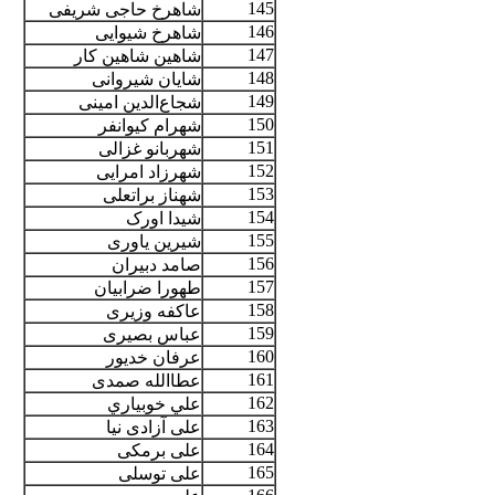
145
شاهرخ حاجی شریفی
146
شاهرخ شیوایی
147
شاهین شاهین کار
148
شایان شیروانی
149
شجاع‌الدین امینی
150
شهرام کیوانفر
151
شهربانو غزالی
152
شهرزاد امرایی
153
شهناز براتعلی
154
شیدا اورک
155
شیرین یاوری
156
صامد دبيران
157
طهورا ضرابیان
158
عاکفه وزیری
159
عباس بصیری
160
عرفان خدیور
161
عطاالله صمدی
162
علي خوبياري
163
علی آزادی نیا
164
علی برمکی
165
علی توسلی