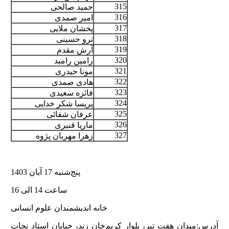
315
حمید صالحی
316
امیر صمدی
317
پخشان ملایی
318
ترو حسینی
319
آرش مقدم
320
رامین رامبد
321
مونا حیدری
322
هادی صمدی
323
فائزه سعیدی
324
پریسا شکر خدایی
325
عرفان شفائی
326
ماریا قنبری
327
زهرا مهربان پژوه
پنج‌شنبه 17 آبان 1403
ساعت 14 الی 16
خانه اندیشمندان علوم انسانی
آدرس:میدان هفت تیر، بلوار کریم‌خان زند، خیابان استاد نجات