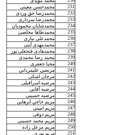
230
محمد مؤیدی
231
محمدحسن معینی
232
محمدرضا حق وردی
233
محمدرضا سرداری
234
محمدشایان محمودیان
235
محمدطاها مخلصی
236
محمدعلی نیازی
237
محمدمهدی آیتی
238
محمدهادی فتحعلی پور
239
محمد رضا محمدی
240
محیا جعفری
241
مرتضي عليمرداني
242
مرجان اشکی
243
مرضیه اسرافیلی
244
مرضیه آقایی
245
مرضیه حسینی
246
مريم حاجي انزهايي
247
مریم امینی
248
مریم ذوقی
249
مریم محمد حسینی
250
مریم مزعل زاده
251
مریم نوری