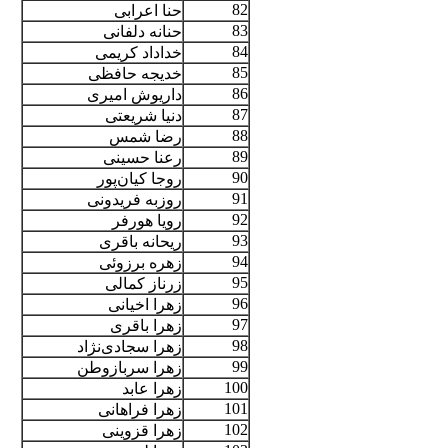
82
حنا اعرابی
83
حنانه دلفانی
84
خداداد کریمی
85
خدیجه حافظی
86
داریوش امیری
87
دنیا شریعتی
88
رضا شمس
89
رعنا حسینی
90
روجا کیان‌پور
91
روزبه فریدونی
92
رويا هورفر
93
ریحانه باقری
94
زهره برزوئی
95
زرناز کمالی
96
زهرا اخیانی
97
زهرا باقری
98
زهرا سجادی‌نژاد
99
زهرا سربازوطن
100
زهرا عابد
101
زهرا فراهانی
102
زهرا قزوینی