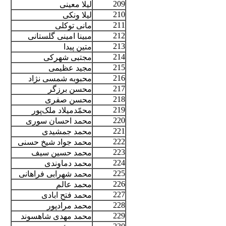
209
لیلا معینی
210
لیلا ونکی
211
مانی توکلی
212
مبینا امینی گلستانی
213
متین پیدا
214
مجتبی شهرکی
215
مجید عظیمی
216
محبوبه شمسی نژاد
217
محسن برزگر
218
محسن صفری
219
محمّدمیلاد ملک‌پور
220
محمد احسان سوری
221
محمد جمشیدی
222
محمد جواد شیخ حسنی
223
محمد حسین سیف
224
محمد دماوندی
225
محمد شهرابی فراهانی
226
محمد عالم
227
محمد فتح ابادی
228
محمد مرادپور
229
محمد مهدی شاهسوند