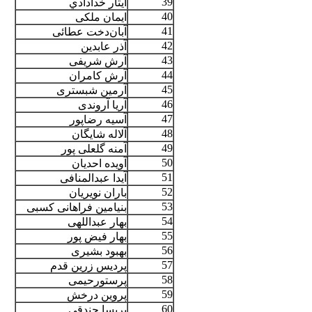
39
ايثار خدادادي
40
ایمان ملکی
41
آبان‌دخت عطائی
42
آذر عابدين
43
آرش شریفی
44
آرش کامران
45
آرمین شبستری
46
آریا آروندی
47
آسیه رضاپور
48
آلاله شایگان
49
آمنه گلعلی پور
50
آویده احدیان
51
آیدا عبدالمنافی
52
باران نویریان
53
بنیامین فراهانی کسبی
54
بهار عبداللهی
55
بهار فیض پور
56
بهبود بشیری
57
پردیس زرین قدم
58
پرستورحیمی
59
پروین درخش
60
پریسا جندقی