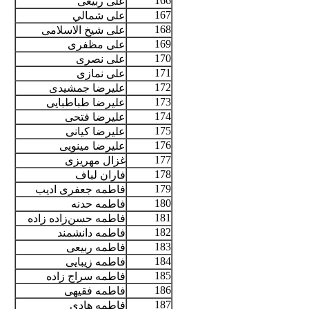
166
علی ربیعی
167
علی شمالي
168
علی شیخ الاسلامی
169
علی مظفری
170
علی نصری
171
علی نمازی
172
علیرضا جمشیدی
173
علیرضا طباطبایی
174
علیرضا فتحی
175
علیرضا کیانی
176
علیرضا مینویی
177
غزال مهریزی
178
فاران لباف
179
فاطمه جعفری ادیب
180
فاطمه حدنه
181
فاطمه حسن‌زاده زاده
182
فاطمه دانشمند
183
فاطمه ربیعی
184
فاطمه زیبایی
185
فاطمه سراج زاده
186
فاطمه فقیهی
187
فاطمه هادی