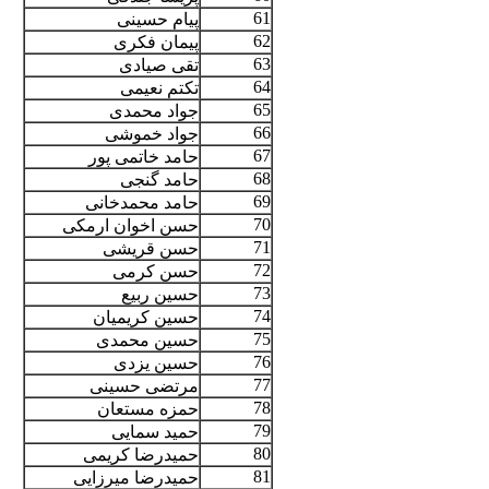
61
پیام حسینی
62
پیمان فکری
63
تقی صیادی
64
تکتم نعیمی
65
جواد محمدی
66
جواد خموشی
67
حامد خاتمی پور
68
حامد گنجی
69
حامد محمدخانی
70
حسن اخوان ارمکی
71
حسن قریشی
72
حسن کرمی
73
حسین ربیع
74
حسین کریمیان
75
حسین محمدی
76
حسین یزدی
77
مرتضی حسینی
78
حمزه مستعان
79
حمید سمایی
80
حمیدرضا کریمی
81
حمیدرضا میرزایی