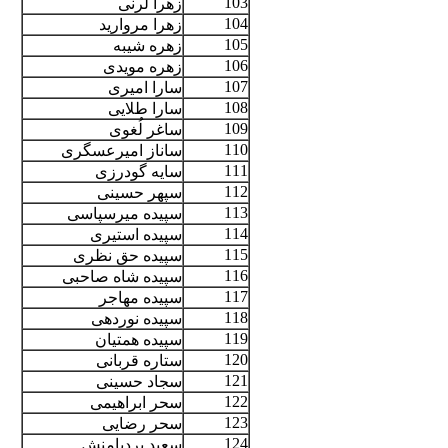
103
زهرا لرنی
104
زهرا مروارید
105
زهره شیبه
106
زهره مویدی
107
سارا امیری
108
سارا طلایی
109
ساغر لُغوی
110
ساناز امیرعسگری
111
سایه گودرزی
112
سپهر حسینی
113
سپیده میرسپاسی
114
سپیده استیری
115
سپیده حق نظری
116
سپیده شاه صاحبی
117
سپیده مهاجر
118
سپیده نوردهی
119
سپیده همتیان
120
ستاره قربانی
121
سجاد حسینی
122
سحر ابراهیمی
123
سحر رضایی
124
سعید بردیامنش