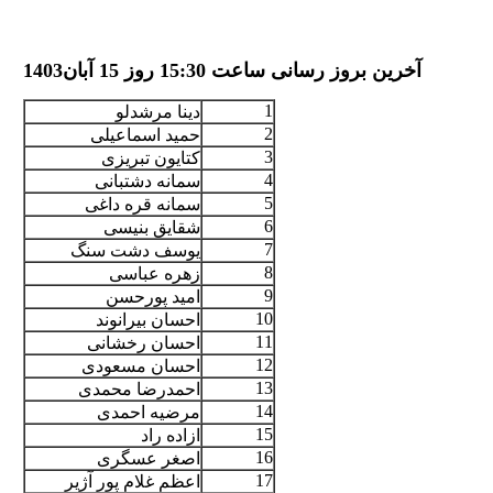
آخرین بروز رسانی ساعت 15:30 روز 15 آبان1403
1
دینا مرشدلو
2
حمید اسماعیلی
3
کتایون تبریزی
4
سمانه دشتبانی
5
سمانه قره داغی
6
شقایق بنیسی
7
یوسف دشت سنگ
8
زهره عباسی
9
امید پورحسن
10
احسان بیرانوند
11
احسان رخشانی
12
احسان مسعودی
13
احمدرضا محمدی
14
مرضیه احمدی
15
ازاده راد
16
اصغر عسگری
17
اعظم غلام پور آژیر