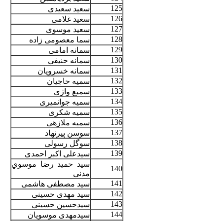
125
سعید سعیدی
126
سعید غلامی
127
سعید موسوی
128
سما معصومی زاده
129
سمانه امامی
130
سمانه حنیفی
131
سمانه خسرویان
132
سميه حاجيان
133
سمیع واژی
134
سمیه جوانمیری
135
سمیه شکری
136
سمیه ملازهی
137
سوسن پیرنهاد
138
سوگل رسولی
139
سيدعلى اكبر احمدى
سید حمید رضا موسوي
140
مدنی
141
سید مصطفی هاشمی
142
سید مهدی حسینی
143
سیدحسین حسینی
144
سیدمهدی موسویان