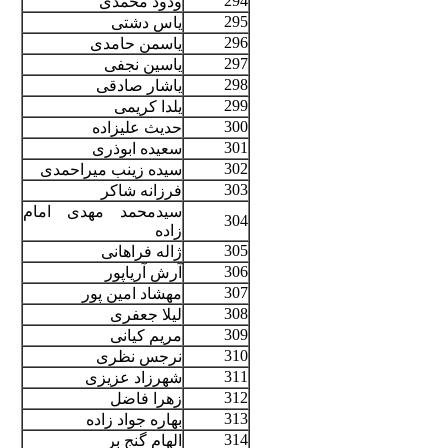
294
ودود محمدی
295
یاس دشتی
296
یاسمن حامدی
297
یاسین نجفی
298
یاشار صادقی
299
یلدا کریمی
300
حدیث علیزاده
301
سعیده ابوذری
302
سیده زینب میراحمدی
303
فرزانه شاکر
سیدمحمد مهدی امام
304
زاده
305
ژاله فراهانی
306
آرش آریاپور
307
مهشاد امین پور
308
لیلا جعفری
309
مریم کیانی
310
نرجس نظری
311
شهرزاد عزیزی
312
زهرا فاضل
313
بهاره جواد زاده
314
الهام گنج بر