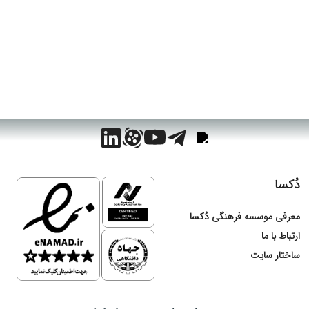
زمان : 19 تا 29 اردیبهشت
مکان: مصلی تهران، نمایشگاه کتاب، راهروی 23، غرفه 563
دُکسا
معرفی موسسه فرهنگی دُکسا
ارتباط با ما
ساختار سایت
پاسخگویی واتس‌اپ