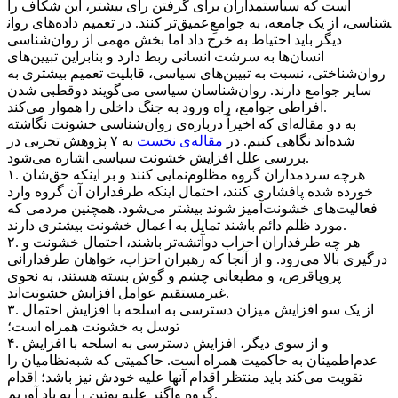
است که سیاستمداران برای گرفتن رأی بیشتر، این شکاف را
عمیق‌تر کنند. در تعمیم داده‌های روان‎شناسی، از یک جامعه، به جوامعِ
دیگر باید احتیاط به خرج داد اما بخش مهمی از روان‌شناسی
انسان‌ها به سرشت انسانی ربط دارد و بنابراین تبیین‌های
روان‌شناختی، نسبت به تبیین‌های سیاسی، قابلیت تعمیم بیشتری به
سایر جوامع دارند. روان‌شناسان سیاسی می‌گویند دوقطبی شدن
افراطی جوامع، راه ورود به جنگ داخلی را هموار می‌کند.
به دو مقاله‌ای که اخیراً درباره‌ی روان‌شناسی خشونت نگاشته
شده‌اند نگاهی کنیم. در
مقاله‌ی نخست
به ۷ پژوهش تجربی در
بررسی علل افزایش خشونت سیاسی اشاره می‌شود.
۱. هرچه سردمداران گروه مظلوم‌نمایی کنند و بر اینکه حق‌شان
خورده شده پافشاری کنند، احتمال اینکه طرفداران آن گروه وارد
فعالیت‌های خشونت‌آمیز شوند بیشتر می‌شود. همچنین مردمی که
مورد ظلم دائم باشند تمایل به اعمال خشونت بیشتری دارند.
۲. هر چه طرفداران احزاب دوآتشه‌تر باشند، احتمال خشونت و
درگیری بالا می‌رود. و از آنجا که رهبران احزاب، خواهان طرفدارانی
پروپاقرص، و مطیعانی چشم و گوش بسته هستند، به نحوی
غیرمستقیم عوامل افزایش خشونت‌اند.
۳. از یک سو افزایش میزان دسترسی به اسلحه با افزایش احتمال
توسل به خشونت همراه است؛
۴. و از سوی دیگر، افزایش دسترسی به اسلحه با افزایش
عدم‌اطمینان به حاکمیت همراه است. حاکمیتی که شبه‌نظامیان را
تقویت می‌کند باید منتظر اقدام آنها علیه خودش نیز باشد؛ اقدام
گروه واگنر علیه پوتین را به یاد آوریم.