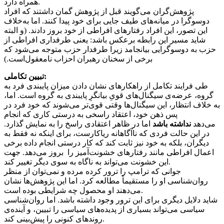
همراه دارد.
پژوهش‌گران می‌گویند قبل از پژوهش گمان داشتند که افراد
دوسوگرا در میانه‌های طیف جایی برای خود پیدا کنند. اما به‌خلاف
این تصور، این افراد رفتارهای افراطی از خود بروز دادند. (و البته
شاید مسیر این رابطه برعکس باشد: یعنی طرفداری افراطی از
حزب به دوسوگرایی بیانجامد زیرا طرفدار حزب متوجه می‌شود که
برخی از سخنان رهبران احزاب نامعقول‌است.)
:
تبیین تکاملی
طی فرایند تکامل از راهکارهای نشان دادن میزان پایبندی فرد به
گروه، عرضه‌ی سیگنال‌های قویِ بیانگرِ پایبندی به گروه است. اما،
به خلاف انتظار، این سیگنال‌ها وقتی قوی‌تر می‌شوند که خود فرد در
پس ذهن خود، اعتقاد راسخی به درستی کاری که انجام
می‌دهد
نداشته باشد
اما در ظاهر اعتقادی راسخ را به نمایش گذارد.
در این حالت فردی که ناآگاهانه ریاکارست، برای اینکه نه فقط به
دیگران، بلکه به خود نیز ثابت کند که کار درستی انجام داده برخی
اعمال افراطی مانند رفتارهای خشونت‌آمیز را بروز می‌دهد. جهت
این خشونت می‌تواند به ناگاه به سوی دیگر تغییر کند.
جوانی که ترامپ را ترور کرده مرده و نمی‌توان از منظر
روان‌شناسی او را مستقیماً مطالعه کرد. اما این پژوهش‌ها نشان
می‌دهند او محصول چه شرایطی بوده است.
شاید دلایل دیگری برای این ترور وجود داشته باشد. اما روان‌شناسی
سیاسی می‌تواند بسیاری از پدیده‌های سیاسی را تبیین، و آینده‌ی
روندهای کنونی را پیش‌بینی کند.