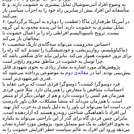
۵. به وضوح افراد آنتی‌سوشیال تمایل بیشتری به خشونت دارند. و
متأسفانه این افراد بیش از سایرین راه خود را به احزاب سیاسی باز
می‌کنند.
۶. در آمریکا طرفداران ماگا (عظمت را دوباره به آمریکا برگردانیم)
تمایل بیشتری به خشونت دارند. اما این پدیده محدود به این گروه
نیست. ترویج ناسیونالیسم افراطی راه را بر اعمال خشونت با
مخالفان باز می‌کند.
۷. احساس محرومیت می‌تواند سه‌گانه‌ی تاریک شخصیت
(ماکیاویلیسم، روان‌پریشی، و خودشیفتگی) را تشدید کند که راه را
برای بروز خشونت هموار می‌کند. بنابراین نباید جای شگفتی باشد که
چرا توسل به خشونت در مناطق محروم رایج‌تر است.
پژوهش‌های مورد اشاره به مقدار زیادی به نحوی شهودی قابل
پیش‌بینی بودند. اما در
مقاله‌ی دوم
به موضوعی پرداخته می‌شود که
قدری غیرشهودی‌تر است.
فرد دوسوگرا کیست؟ دوسوگرا فردی است که برخی عقاید یا
احساسات متناقض یا متعارض را هم‌زمان دارد. مثلاً چنین فردی
هم‌زمان هم کسی را دوست دارد و هم از جهاتی دیگر از او متنفر
است. یا هم‌زمان می‌داند که منشأ مشکلات، فلان باور نادرستِ
حزب است اما نمی‌تواند آن باور را به دلیل پایبندی به حزب کنار نهند.
این افراد با ناهماهنگی شناختی روبه‌رو هستند که آزاردهنده است.
بنابراین چنین فردی گاه برای گذر از این ناراحتی می‌تواند به یکباره
به نحوی افراطی به یک سو متمایل شود. پژوهش مورد اشاره نشان
می‌دهد ورود این افراد به عالم سیاست خطر افزایش خشونت را به