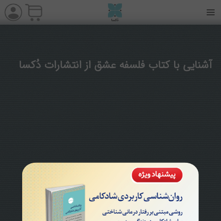
آشنایی با کتاب فلسفه عشق از انتشارات دُکسا