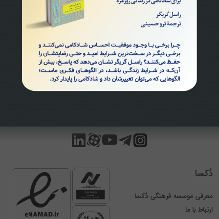
دُکسا
معرفی موسسه فرهنگی دُکسا
ارتباط با ما