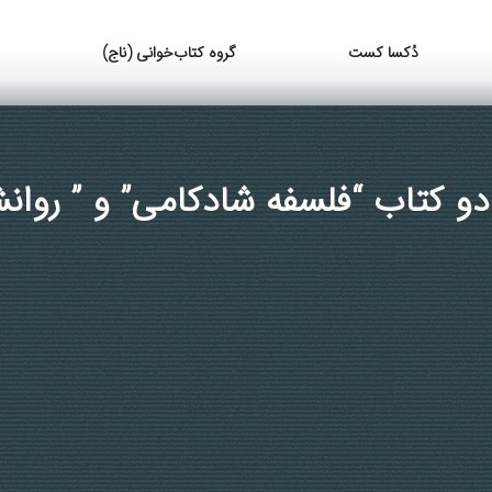
دُکسا کست
گروه کتاب‌خوانی (ناج)
دو کتاب “فلسفه شادکامی” و ” روان