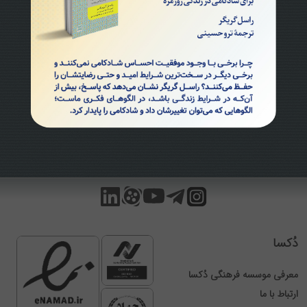
دُکسا
معرفی موسسه فرهنگی دُکسا
ارتباط با ما