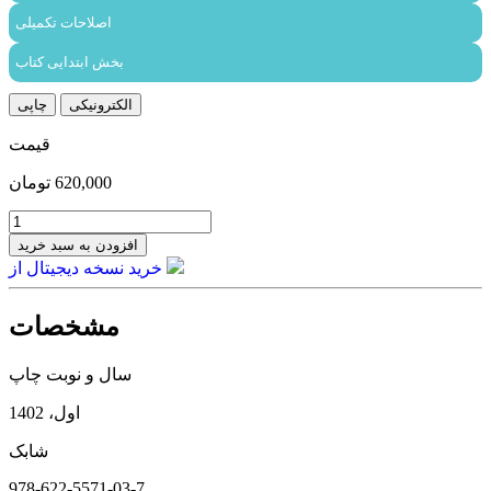
اصلاحات تکمیلی
بخش ابتدایی کتاب
الکترونیکی
چاپی
قیمت
620,000
تومان
فلسفه
شادکامی
افزودن به سبد خرید
عدد
خرید نسخه دیجیتال از
مشخصات
سال و نوبت چاپ
اول، 1402
شابک
978-622-5571-03-7