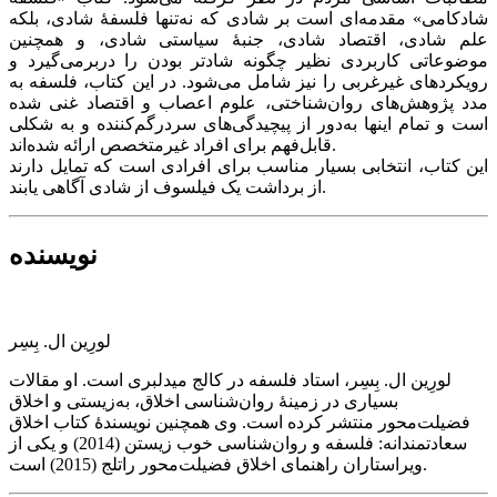
شادکامی» مقدمه‌ای است بر شادی که نه‌تنها فلسفۀ شادی، بلکه
علم شادی، اقتصاد شادی، جنبۀ سیاستی شادی، و همچنین
موضوعاتی کاربردی نظیر چگونه شادتر بودن را دربرمی‌گیرد و
رویکردهای غیرغربی را نیز شامل می‌شود. در این کتاب، فلسفه به
مدد پژوهش‌های روان‌شناختی، علوم اعصاب و اقتصاد غنی شده
است و تمام اینها به‌دور از پیچیدگی‌های سردرگم‌کننده و به شکلی
قابل‌فهم برای افراد غیرمتخصص ارائه شده‌اند.
این کتاب، انتخابی بسیار مناسب برای افرادی است که تمایل دارند
از برداشت یک فیلسوف از شادی آگاهی یابند.
نویسنده
لورِین ال. بِسِر
لورِین ال. بِسِر، استاد فلسفه در کالج میدلبری است. او مقالات
بسیاری در زمینۀ روان‌شناسی اخلاق، به‌زیستی و اخلاق
فضیلت‌محور منتشر کرده است. وی همچنین نویسندۀ کتاب اخلاق
سعادتمندانه: فلسفه و روان‌شناسی خوب زیستن (2014) و یکی از
ویراستاران راهنمای اخلاق فضیلت‌محور راتلج (2015) است.