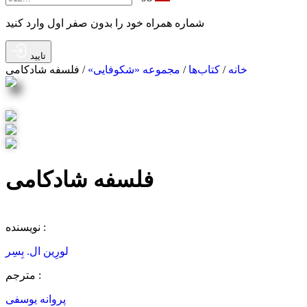
شماره همراه خود را بدون صفر اول وارد کنید
تایید
خانه
/
کتاب‌ها
/
مجموعه «شکوفایی»
/ فلسفه شادکامی
فلسفه شادکامی
مقدمه‌ای میان رشته‌ای
نویسنده :
لورِین ال. بِسِر
مترجم :
پروانه یوسفی