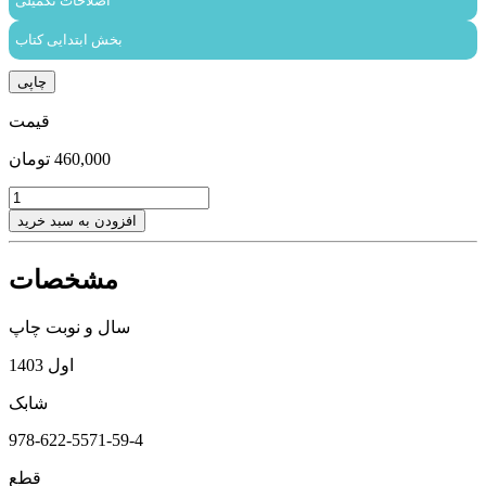
اصلاحات تکمیلی
بخش ابتدایی کتاب
چاپی
قیمت
460,000
تومان
با
هم
افزودن به سبد خرید
عدد
مشخصات
سال و نوبت چاپ
اول 1403
شابک
978-622-5571-59-4
قطع