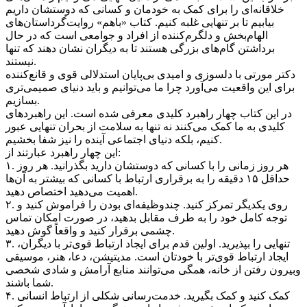
خلاقانه‌ای را برای کمک به خودمان و کسانی که دوستشان داریم
بیابیم تا بر تنهایی غلبه کنیم. کتاب «باهم» روایت‌گرداستان‌های
الهام‌بخش و دلگرم‌کننده از افراد و جوامعی است که در حال
برداشتن گام‌های بزرگی هستند تا به دیگران نشان دهند که تنها
نیستند.
دکتر مورتی با دلسوزی و امیدی بی‌پایان استدلالی قوی و قانع‌کننده
برای این واقعیت می‌آورد چرا ما می‌توانیم و باید دنیای صمیمی‌تری
بسازیم.
در این کتاب چهار راهبرد کلیدی معرفی شده‌ است. این راهبردهای
کلیدی به ما کمک می‌کنند نه تنها به سلامت از بحران تنهایی عبور
کنیم، بلکه دنیای اجتماعی آینده را نیز شفا بخشیم.
این چهار راهبرد عبارتند از:
۱. هر روز زمانی را با کسانی که دوستشان دارید بگذرانید. هر روز
حداقل ۱۵ دقیقه را به برقراری ارتباط با کسانی که بیشتر به آن‌ها
اهمیت می‌دهید اختصاص دهید.
۲. روی یکدیگر تمرکز کنید. چندوظیفه‌ای بودن را فراموش کنید و
توجه کامل خود را به طرف مقابل بدهید، در صورت امکان تماس
چشمی برقرار کنید و واقعاً گوش دهید.
۳. تنهایی را بپذیرید. اولین قدم برای ایجاد ارتباط قوی‌تر با دیگران،
ایجاد ارتباط قوی‌تر با خودتان است. مدیتیشن، دعا، هنر، موسیقی
وبیرون رفتن از خانه، همگی می‌توانند منابع آرامش و شادی شخصی
شما باشند.
۴. کمک کنید و کمک بگیرید. خدمت‌رسانی شکلی از ارتباط انسانی